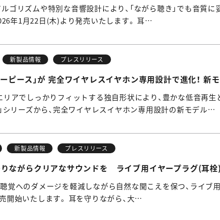
音響アルゴリズムや特別な音響設計により、「ながら聴き」でも音質
を2026年1月22日(木)より発売いたします。 耳…
新製品情報
プレスリリース
ーピース」が 完全ワイヤレスイヤホン専用設計で進化！ 新モ
広いエリアでしっかりフィットする独自形状により、豊かな低音再
」シリーズから、完全ワイヤレスイヤホン専用設計の新モデル…
新製品情報
プレスリリース
ながらクリアなサウンドを ライブ用イヤープラグ(耳栓)「DROP
よる聴覚へのダメージを軽減しながら自然な聞こえを保つ、ライブ用イヤープ
に販売開始いたします。 耳を守りながら、大…