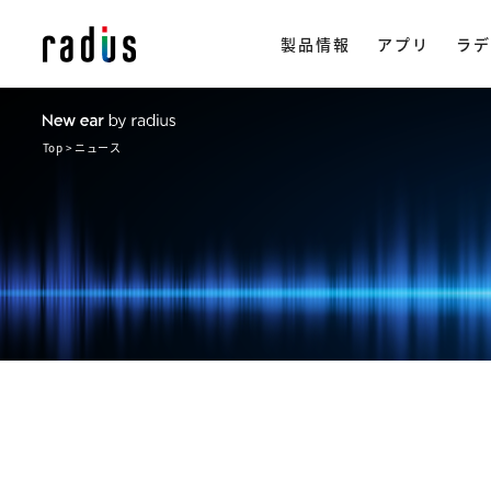
製品情報
アプリ
ラデ
Top
ニュース
製品情報トップ
イヤホン
ラ
ストリー
アプリ一覧
NeSTRE
radius ON
企
・ 完全ワイ
・ ワイヤレス
会
楽天市場で購
・ ながら聴き
ヒ
・ ワイヤード
採
・ アクセサリ