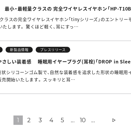
最小・最軽量クラスの 完全ワイヤレスイヤホン「HP-T10B
軽量クラスの完全ワイヤレスイヤホン「tinyシリーズ」のエントリーモデル
始いたします。 驚くほど軽く、耳にすっ…
新製品情報
プレスリリース
しい装着感 睡眠用イヤープラグ(耳栓)「DROP in Sleep
の液状シリコーンゴム製で、自然な装着感を追求した形状の睡眠用イヤープラ
)に販売開始いたします。 スッキリと耳…
1
2
3
4
5
...
10
...