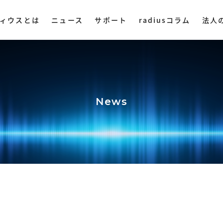
ィウスとは
ニュース
サポート
radiusコラム
法人
ディウスについて
DAC・アンプ
集音器
その他オ
ミングプレイヤー
ハイレゾプレイヤー
AM LIVE
NePLAYER
LINE SHOPで購入
Amazonで購入
News
業理念
ヤレス
・ ポータブル
・ マイク
・ 据え置き
・ スピー
社概要
入
Yahoo!ショッピング
・ オーデ
ストリー
・ オーデ
用情報