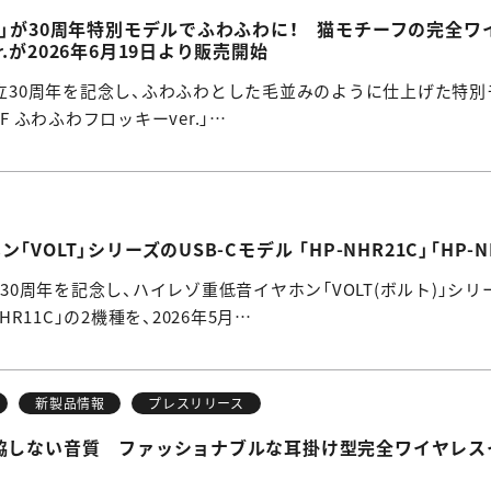
O」が30周年特別モデルでふわふわに！ 猫モチーフの完全ワイヤ
.が2026年6月19日より販売開始
設立30周年を記念し、ふわふわとした毛並みのように仕上げた特別モデル「NE
8BTF ふわふわフロッキーver.」…
VOLT」シリーズのUSB-Cモデル 「HP-NHR21C」「HP-N
立30周年を記念し、ハイレゾ重低音イヤホン「VOLT(ボルト)」シリー
NHR11C」の2機種を、2026年5月…
新製品情報
プレスリリース
しない音質 ファッショナブルな耳掛け型完全ワイヤレスイヤホン