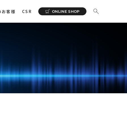
のお客様
CSR
ONLINE SHOP
ーディオ
その他
イヤホンサポートアプリ
NeSYNC
・ 充電器
カー
で購入
ィオトランスミッター
ィオストレージ