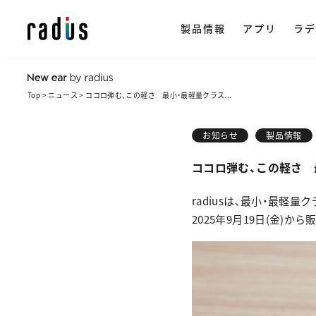
製品情報
アプリ
ラデ
Top
ニュース
ココロ弾む、この軽さ 最小・最軽量クラス...
製品情報トップ
イヤホン
ラ
ストリー
アプリ一覧
NeSTRE
radius ON
お知らせ
製品情報
企
・ 完全ワイ
ココロ弾む、この軽さ 最
・ ワイヤレス
会
楽天市場で購
radiusは、
最小・最軽量クラ
・ ながら聴き
2025年9月19日(金)か
ヒ
・ ワイヤード
採
・ アクセサリ