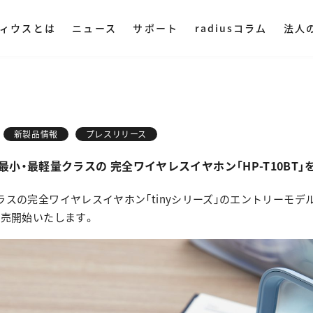
ィウスとは
ニュース
サポート
radiusコラム
法人
ディウスについて
DAC・アンプ
集音器
その他オ
ミングプレイヤー
ハイレゾプレイヤー
AM LIVE
NePLAYER
LINE SHOPで購入
Amazonで購入
新製品情報
プレスリリース
業理念
ヤレス
・ ポータブル
・ マイク
小・最軽量クラスの 完全ワイヤレスイヤホン「HP-T10BT」を
・ 据え置き
・ スピー
社概要
入
Yahoo!ショッピング
スの完全ワイヤレスイヤホン「tinyシリーズ」のエントリーモデルとな
・ オーデ
ら販売開始いたします。
ストリー
・ オーデ
用情報