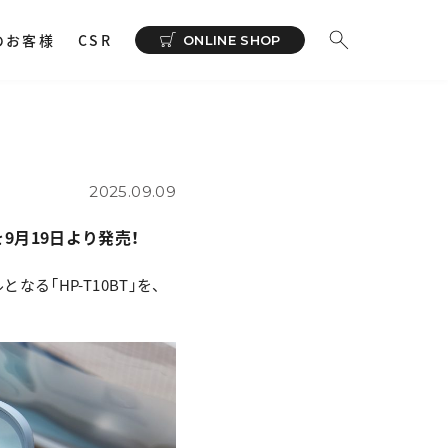
のお客様
CSR
ONLINE SHOP
ーディオ
その他
イヤホンサポートアプリ
NeSYNC
2025.09.09
・ 充電器
9月19日より発売！
カー
で購入
る「HP-T10BT」を、
ィオトランスミッター
ィオストレージ