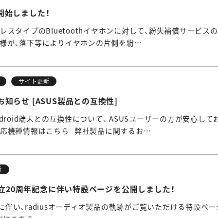
開始しました！
イヤレスタイプのBluetoothイヤホンに対して、紛失補償サービス
様が、落下等によりイヤホンの片側を紛…
サイト更新
知らせ [ASUS製品との互換性]
ndroid端末との互換性について、 ASUSユーザーの方が安心
対応機種情報はこちら 弊社製品に関するお…
新
dius創立20周年記念に伴い特設ページを公開しました！
記念に伴い、radiusオーディオ製品の軌跡がご覧いただける特設