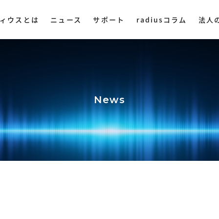
ィウスとは
ニュース
サポート
radiusコラム
法人
ディウスについて
DAC・アンプ
集音器
その他オ
ミングプレイヤー
ハイレゾプレイヤー
AM LIVE
NePLAYER
LINE SHOPで購入
Amazonで購入
News
業理念
ヤレス
・ ポータブル
・ マイク
・ 据え置き
・ スピー
社概要
入
Yahoo!ショッピング
・ オーデ
ストリー
・ オーデ
用情報