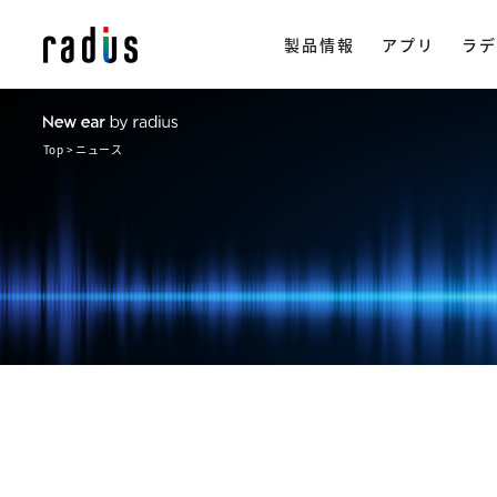
製品情報
アプリ
ラデ
Top
ニュース
製品情報トップ
イヤホン
ラ
ストリー
アプリ一覧
NeSTRE
radius ON
企
・ 完全ワイ
・ ワイヤレス
会
楽天市場で購
・ ながら聴き
ヒ
・ ワイヤード
採
・ アクセサリ