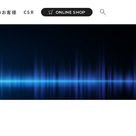
のお客様
CSR
ONLINE SHOP
ーディオ
その他
イヤホンサポートアプリ
NeSYNC
・ 充電器
カー
で購入
ィオトランスミッター
ィオストレージ