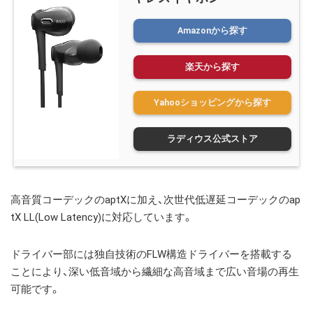
Amazonから探す
楽天から探す
Yahooショッピングから探す
ラディウス公式ストア
高音質コーデックの
aptX
に加え、次世代低遅延コーデックの
ap
tX LL(Low Latency)
に対応しています。
ドライバー部には独自技術の
FLW
構造ドライバーを搭載する
ことにより、深い低音域から繊細な高音域まで広い音場の再生
可能です。