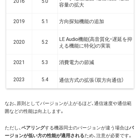
2016
5.0
容量の拡大
方向探知機能の追加
2019
5.1
LE Audio機能(高音質化・遅延を抑
2020
5.2
える機能に特化)の実装
消費電力の節減
2021
5.3
2023
5.4
通信方式の拡張（双方向通信）
なお、原則としてバージョンが上がるほど、通信速度や通信範
囲などの性能は向上します。
ただし、
ペアリング
する機器同士のバージョンが違う場合は
バ
ージョンが低い方の性能が適用される
ため、注意が必要です。