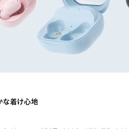
IPX4の防滴仕様
￥4,620
（税込）
こちらでも購入できます。
Amazonで購入
楽天市場で購入
Yahoo!ショッピング
かな着け心地