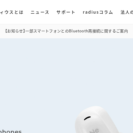
ィウスとは
ニュース
サポート
radiusコラム
法人
【お知らせ】一部スマートフォンとのBluetooth再接続に関するご案内
製品特徴
仕様
付属品
サポート
ディウスについて
DAC・アンプ
集音器
その他オ
ミングプレイヤー
ハイレゾプレイヤー
AM LIVE
NePLAYER
LINE SHOPで購入
Amazonで購入
業理念
ヤレス
・ ポータブル
・ マイク
・ 据え置き
・ スピー
社概要
入
Yahoo!ショッピング
・ オーデ
ストリー
・ オーデ
用情報