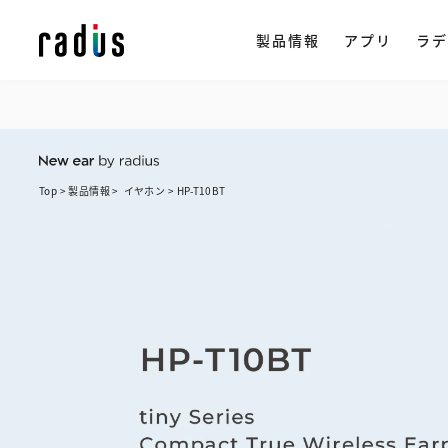
製品情報
アプリ
ラデ
tiny Series
HP-T10BT
製品情報トップ
イヤホン
ラ
ストリー
アプリ一覧
NeSTRE
radius ON
Top
Top
Top
製品情報
製品情報
製品情報
イヤホン
イヤホン
イヤホン
HP-T10BT
HP-T10BT
HP-T10BT
企
・ 完全ワイ
・ ワイヤレス
会
楽天市場で購
・ ながら聴き
ヒ
・ ワイヤード
採
・ アクセサリ