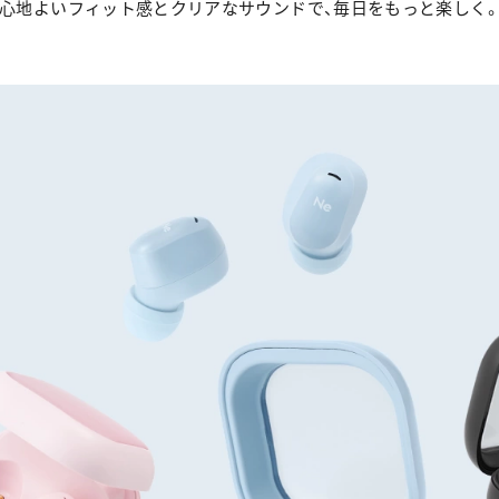
心地よいフィット感とクリアなサウンドで、毎日をもっと楽しく
完全ワイヤレス
tiny Series
HP-T10BT
最小・最軽量クラスの完全ワイ
軽くて心地よいフィット感
小さくてもクリアなサウンド
どんなスタイルにも合わせや
持ち歩きやすい充電ケース
ハンズフリー通話
片耳モード