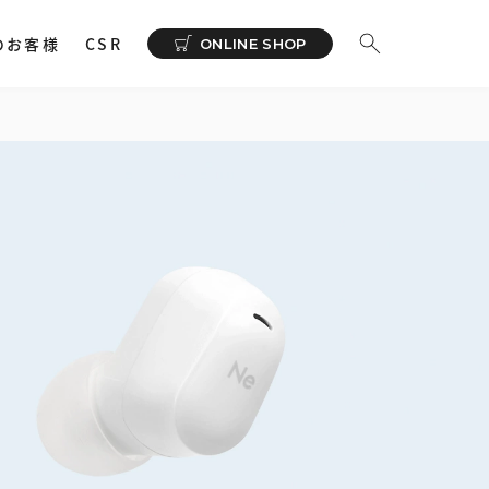
のお客様
CSR
ONLINE SHOP
購入
BUY NOW
ーディオ
その他
イヤホンサポートアプリ
NeSYNC
・ 充電器
カー
で購入
ィオトランスミッター
ィオストレージ