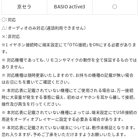
京セラ
BASIO active3
○
○：対応
△：オーディオのみ対応（通話利用できません）
×：非対応
※1
イヤホン接続時に端末設定にて「OTG接続」をONにする必要がありま
す。
※ 対応機種であっても、リモコンやマイクの動作を全て保証するものでは
ありません。
※ 対応機種は随時更新いたしますので、お持ちの機種の記載が無い場合
はお日にちを置いてご確認ください。
※ 本対応表に記載されていない機種にてご使用される場合は、万一接続
時に大音量が発生する事態に備え、 初めはイヤホンを耳から離して接続、
操作及び再生を行ってください。
※ 本対応表に記載されていない機種によっては、端末設定にてUSB接続の
用途をオーディオプレイヤーに設定する必要ある場合があります。
※ 本対応表に記載されていない端末については、動作未検証となります。
恐れ入りますが、予めご了承をいただけますようお願いいたします。