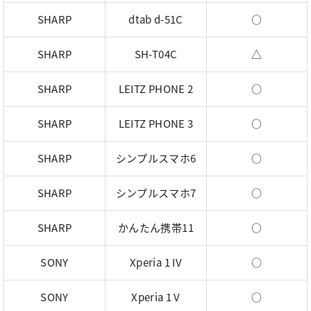
SHARP
dtab d-51C
○
SHARP
SH-T04C
△
SHARP
LEITZ PHONE 2
○
SHARP
LEITZ PHONE 3
○
SHARP
シンプルスマホ6
○
SHARP
シンプルスマホ7
○
SHARP
かんたん携帯11
○
SONY
Xperia 1 IV
○
SONY
Xperia 1 V
○