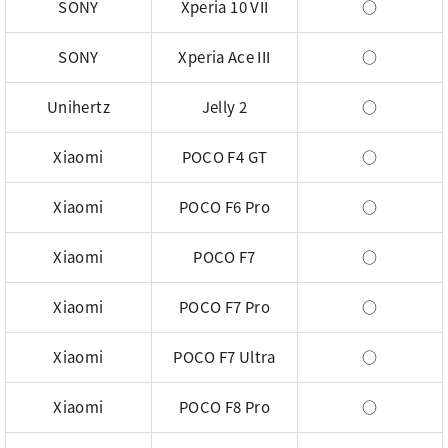
SONY
Xperia 10 VII
○
SONY
Xperia Ace III
○
Unihertz
Jelly 2
○
Xiaomi
POCO F4 GT
○
Xiaomi
POCO F6 Pro
○
Xiaomi
POCO F7
○
Xiaomi
POCO F7 Pro
○
Xiaomi
POCO F7 Ultra
○
Xiaomi
POCO F8 Pro
○