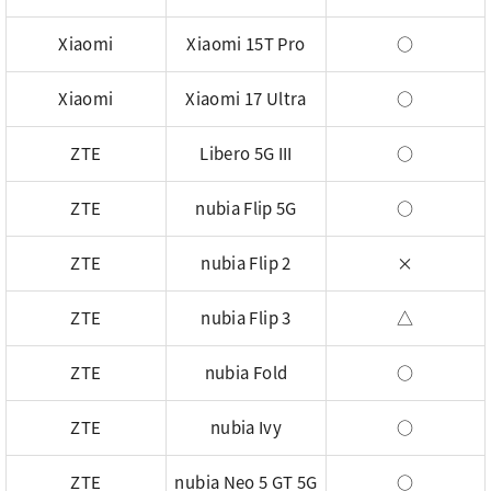
Xiaomi
Xiaomi 15T Pro
○
Xiaomi
Xiaomi 17 Ultra
○
ZTE
Libero 5G III
○
ZTE
nubia Flip 5G
○
ZTE
nubia Flip 2
×
ZTE
nubia Flip 3
△
ZTE
nubia Fold
○
ZTE
nubia Ivy
○
ZTE
nubia Neo 5 GT 5G
○