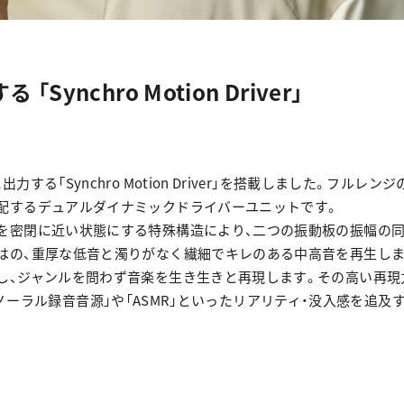
クリアな通話を実現する「デュ
イヤホン管理アプリ「NeSYNC
外音取り込み機能
IPX5の防滴仕様
ディープマウントイヤーピー
する
「Synchro Motion Driver」
￥14,300
（税込）
る「Synchro Motion Driver」を搭載しました。フルレ
配するデュアルダイナミックドライバーユニットです。
を密閉に近い状態にする特殊構造により、二つの振動板の振幅の
はの、重厚な低音と濁りがなく繊細でキレのある中高音を再生しま
し、ジャンルを問わず音楽を生き生きと再現します。その高い再現
、「バイノーラル録音音源」や「ASMR」といったリアリティ・没入感を