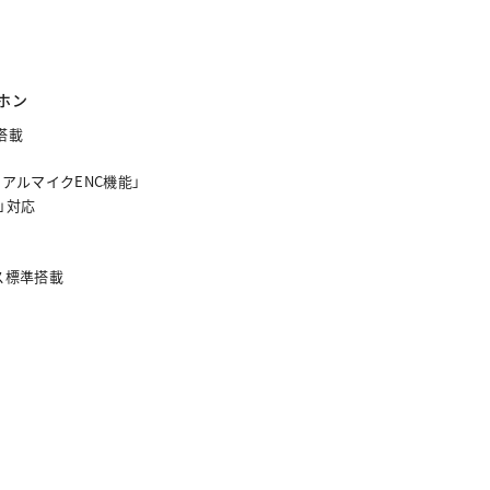
ホン
を搭載
アルマイクENC機能」
」対応
ス標準搭載