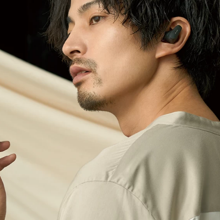
完全ワイヤレス
REALTA Series
HP-R300BT
生きた音と、かたち
LDAC対応完全ワイヤレスイヤ
「Synchro Motion Driver」
「LDAC」対応