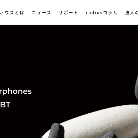
ィウスとは
ニュース
サポート
radiusコラム
法人
製品特徴
仕様
付属品
サポート
ディウスについて
DAC・アンプ
集音器
その他オ
ミングプレイヤー
ハイレゾプレイヤー
AM LIVE
NePLAYER
LINE SHOPで購入
Amazonで購入
業理念
ヤレス
・ ポータブル
・ マイク
・ 据え置き
・ スピー
社概要
入
Yahoo!ショッピング
・ オーデ
ストリー
・ オーデ
用情報