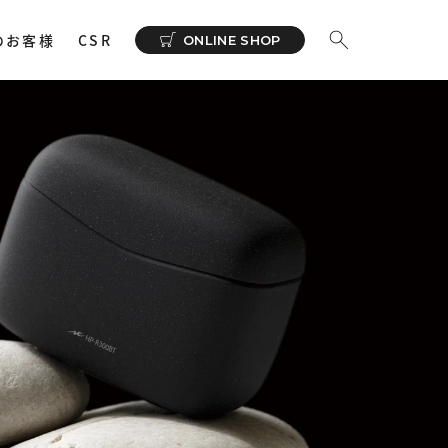
のお客様
CSR
ONLINE SHOP
ーディオ
その他
イヤホンサポートアプリ
NeSYNC
・ 充電器
カー
で購入
ィオトランスミッター
ィオストレージ