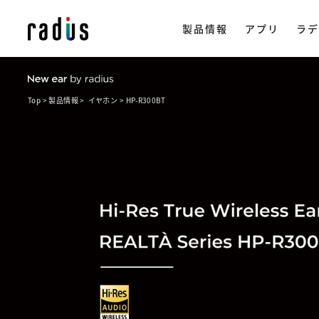
製品情報
アプリ
ラデ
REALTA Series
HP-R300BT
Top
Top
Top
Top
製品情報
製品情報
製品情報
製品情報
イヤホン
イヤホン
イヤホン
イヤホン
HP-R300BT
HP-R300BT
HP-R300BT
HP-R300BT
製品情報トップ
イヤホン
ラ
ストリー
アプリ一覧
NeSTRE
radius ON
企
・ 完全ワイ
・ ワイヤレス
会
楽天市場で購
・ ながら聴き
ヒ
・ ワイヤード
採
・ アクセサリ