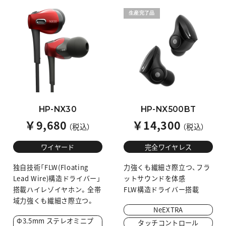
生産完了品
HP-NX30
HP-NX500BT
￥9,680
￥14,300
（税込）
（税込）
ワイヤード
完全ワイヤレス
独自技術「FLW(Floating
力強くも繊細さ際立つ、フラ
Lead Wire)構造ドライバー」
ットサウンドを体感
搭載ハイレゾイヤホン。全帯
FLW構造ドライバー搭載
域力強くも繊細さ際立つ。
NeEXTRA
Φ3.5mm ステレオミニプ
タッチコントロール