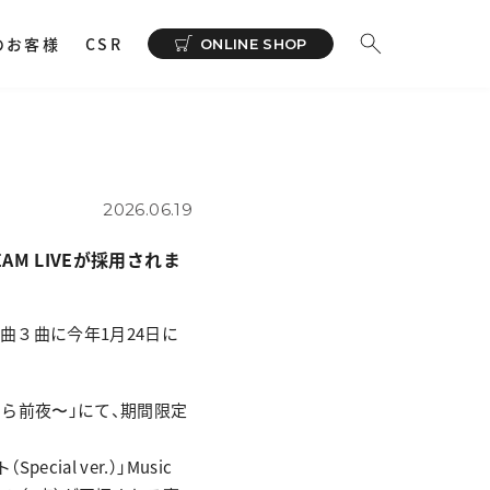
のお客様
CSR
ONLINE SHOP
ーディオ
その他
イヤホンサポートアプリ
NeSYNC
2026.06.19
・ 充電器
TREAM LIVEが採用されま
カー
で購入
ィオトランスミッター
曲３曲に今年1月24日に
ィオストレージ
 〜さくら前夜〜」にて、期間限定
cial ver.）」Music