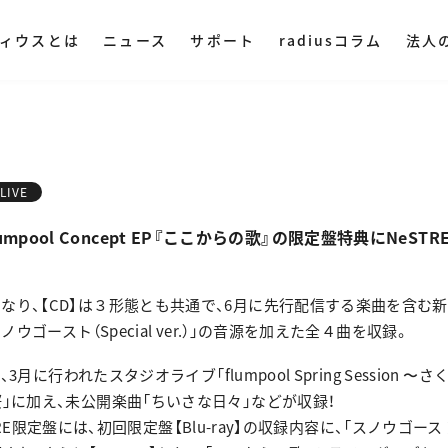
ィウスとは
ニュース
サポート
radiusコラム
法人
ディウスについて
DAC・アンプ
集音器
その他オ
ミングプレイヤー
ハイレゾプレイヤー
AM LIVE
NePLAYER
LINE SHOPで購入
Amazonで購入
LIVE
業理念
ヤレス
・ ポータブル
・ マイク
se flumpool Concept EP『ここからの歌』の限定盤特典にNeS
・ 据え置き
・ スピー
社概要
入
Yahoo!ショッピング
・ オーデ
なり、【CD】は３形態とも共通で、6月に先行配信する楽曲を含む新
ストリー
ノウゴースト（Special ver.）」の音源を加えた全４曲を収録。
・ オーデ
用情報
は、3月に行われたスタジオライブ「flumpool Spring Session
桜」に加え、未公開楽曲「ちいさな日々」などが収録！
TORE限定盤には、初回限定盤【Blu-ray】の収録内容に、「スノウゴースト（Spe