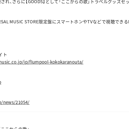
録され、さらに【GOODS】として「ここからの歌」トラベルグッズセ
SAL MUSIC STORE限定盤にスマートホンやTVなどで視聴できるNe
イト
music.co.jp/jp/flumpool-kokokaranouta/
p
p/news/21054/
 EP『ここからの歌』