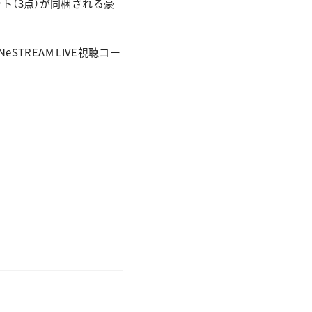
ット（3点）が同梱される豪
STREAM LIVE視聴コー