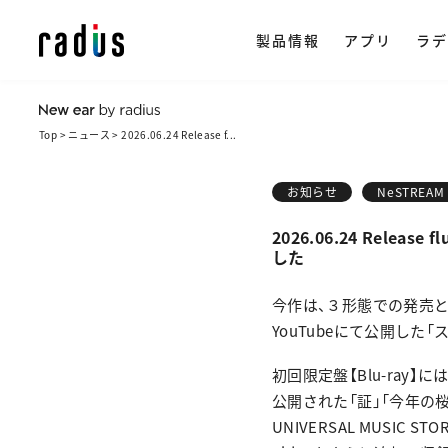
製品情報
アプリ
ラデ
Top
ニュース
2026.06.24 Release f...
製品情報トップ
イヤホン
ラ
ストリー
アプリ一覧
NeSTRE
radius ON
お知らせ
NeSTREAM 
企
・ 完全ワイ
2026.06.24 Relea
・ ワイヤレス
した
会
楽天市場で購
・ ながら聴き
今作は、３形態での発売と
ヒ
YouTubeにて公開した「ス
・ ワイヤード
採
・ アクセサリ
初回限定盤【Blu-ray】に
公開された「証」「今年の
UNIVERSAL MUSIC S