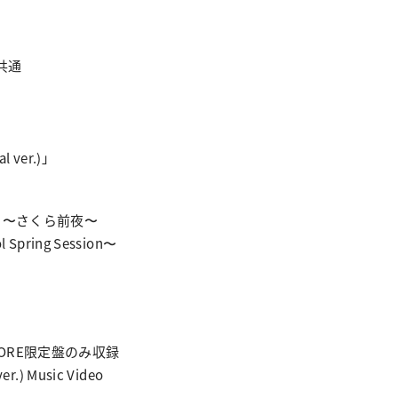
共通
ver.)」
sion 〜さくら前夜〜
Spring Session〜
 STORE限定盤のみ収録
.) Music Video