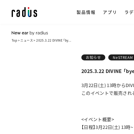
製品情報
アプリ
ラデ
Top
ニュース
2025.3.22 DIVINE 「by...
製品情報トップ
イヤホン
ラ
ストリー
アプリ一覧
NeSTRE
radius ON
お知らせ
NeSTREAM 
企
・ 完全ワイ
2025.3.22 DIVI
・ ワイヤレス
会
楽天市場で購
3月22日(土) 13時からD
・ ながら聴き
このイベントで販売されるDI
ヒ
・ ワイヤード
採
・ アクセサリ
<イベント概要>
【日程】3月22日(土) 13時~