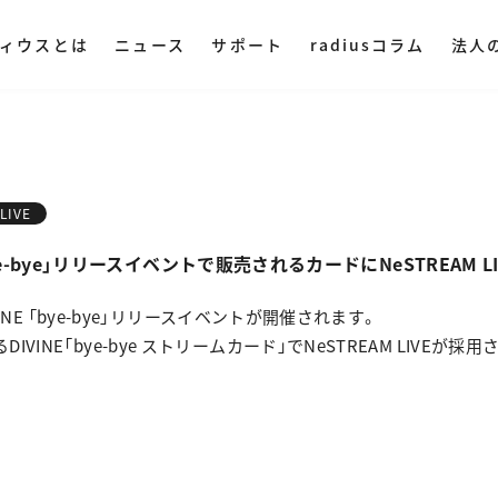
ィウスとは
ニュース
サポート
radiusコラム
法人
ディウスについて
DAC・アンプ
集音器
その他オ
ミングプレイヤー
ハイレゾプレイヤー
AM LIVE
NePLAYER
LINE SHOPで購入
Amazonで購入
LIVE
業理念
ヤレス
・ ポータブル
・ マイク
NE 「bye-bye」リリースイベントで販売されるカードにNeSTREAM
・ 据え置き
・ スピー
社概要
入
Yahoo!ショッピング
IVINE 「bye-bye」リリースイベントが開催されます。
・ オーデ
VINE「bye-bye ストリームカード」でNeSTREAM LIVEが採
ストリー
・ オーデ
用情報