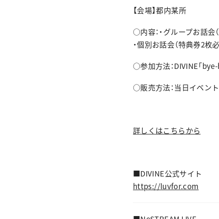
【会場】都内某所
○内容：・グループお話会（
・個別お話会（特典券2枚必
○参加方法：DIVINE「b
○販売方法：当日イベント
詳しくはこちらから
■DIVINE公式サイト
https://luvfor.com
■NeSTREAM LIVE