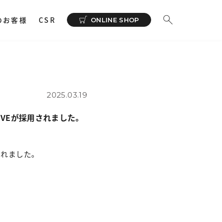
のお客様
CSR
ONLINE SHOP
ーディオ
その他
イヤホンサポートアプリ
NeSYNC
2025.03.19
・ 充電器
 LIVEが採用されました。
カー
で購入
ィオトランスミッター
用されました。
ィオストレージ