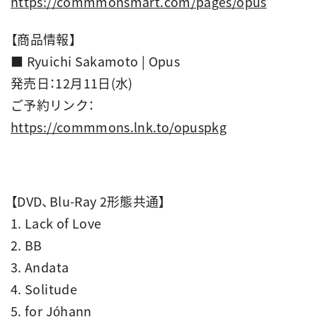
https://commmonsmart.com/pages/opus
【商品情報】
■ Ryuichi Sakamoto | Opus
発売日：12月11日(水)
ご予約リンク：
https://commmons.lnk.to/opuspkg
【DVD、Blu-Ray 2形態共通】
1. Lack of Love
2. BB
3. Andata
4. Solitude
5. for Jóhann