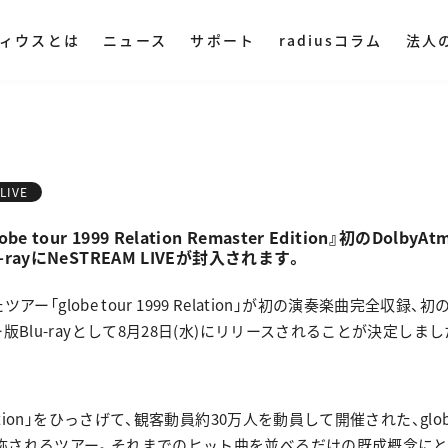
ィウスとは
ニュース
サポート
radiusコラム
法人
ディウスについて
DAC・アンプ
集音器
その他オ
ミングプレイヤー
ハイレゾプレイヤー
AM LIVE
NePLAYER
LINE SHOPで購入
Amazonで購入
LIVE
業理念
ヤレス
・ ポータブル
・ マイク
『globe tour 1999 Relation Remaster Edition』初のDolb
・ 据え置き
・ スピー
rayにNeSTREAM LIVEが封入されます。
社概要
入
Yahoo!ショッピング
・ オーデ
ツアー「globe tour 1999 Relation」が初の演奏楽曲完全収録、初のD
ストリー
版Blu-rayとして8月28日(水)にリリースされることが決定しまし
・ オーデ
用情報
lation」をひっさげて、観客動員約30万人を動員して開催された、gl
称されるツアー。それまでのヒット曲を並べるだけの既成概念に