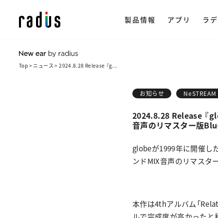
製品情報
アプリ
ラデ
Top
ニュース
2024.8.28 Release 『g...
製品情報トップ
イヤホン
ラ
ストリー
アプリ一覧
NeSTRE
radius ON
お知らせ
NeSTREAM 
企
・ 完全ワイ
2024.8.28 Release 
・ ワイヤレス
音声のリマスター版Blu-
会
楽天市場で購
・ ながら聴き
globeが1999年に開催した
ヒ
ンドMIX音声のリマスター
・ ワイヤード
採
・ アクセサリ
本作は4thアルバム「Re
ルで完成度が高かったと