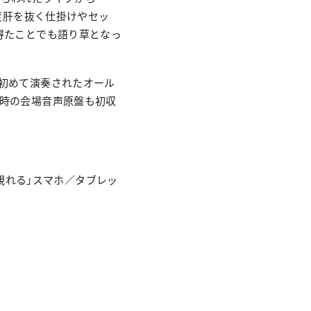
度肝を抜く仕掛けやセッ
得たことでも語り草となっ
初めて演奏されたオール
ル時の会場音声原盤も初収
ぐ観れる」スマホ／タブレッ
。