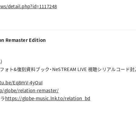
ews/detail.php?id=1117248
on Remaster Edition
)
&復刻資料ブック・NeSTREAM LIVE 視聴シリアルコード封入 Dol
utu.be/Eq8mV-4yOuI
jp/globe/relation-remaster/
チラ
https://globe-music.lnk.to/relation_bd