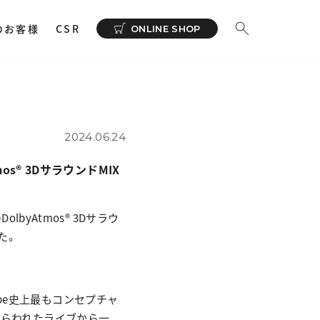
のお客様
CSR
ONLINE SHOP
ーディオ
その他
イヤホンサポートアプリ
NeSYNC
2024.06.24
・ 充電器
yAtmos® 3DサラウンドMIX
カー
で購入
ィオトランスミッター
olbyAtmos® 3Dサラウ
た。
ィオストレージ
obe史上最もコンセプチャ
とらわれたライブから一