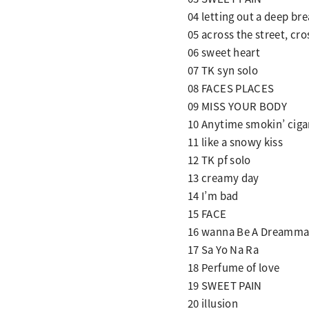
04 letting out a deep br
05 across the street, cr
06 sweet heart
07 TK syn solo
08 FACES PLACES
09 MISS YOUR BODY
10 Anytime smokin’ ciga
11 like a snowy kiss
12 TK pf solo
13 creamy day
14 I’m bad
15 FACE
16 wanna Be A Dreamma
17 Sa Yo Na Ra
18 Perfume of love
19 SWEET PAIN
20 illusion