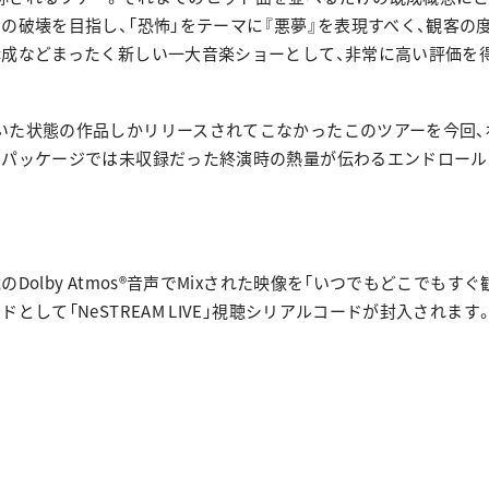
の破壊を目指し、「恐怖」をテーマに『悪夢』を表現すべく、観客の
構成などまったく新しい一大音楽ショーとして、非常に高い評価を
いた状態の作品しかリリースされてこなかったこのツアーを今回、
のパッケージでは未収録だった終演時の熱量が伝わるエンドロー
Dolby Atmos®音声でMixされた映像を「いつでもどこでもす
として「NeSTREAM LIVE」視聴シリアルコードが封入されます
ス