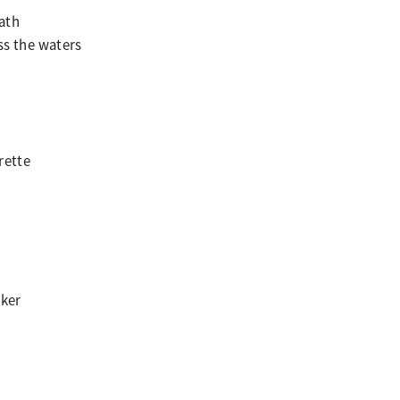
eath
oss the waters
rette
ker