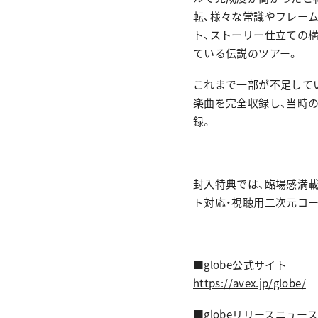
転、様々な常識やフレーム
ト、ストーリー仕立ての
ている伝説のツアー。
これまで一部が不足して
楽曲を完全収録し、当時
録。
封入特典では、臨場感満載の
ト対応・視聴用二次元コード
■globe公式サイト
https://avex.jp/globe/
■globeリリースニュー