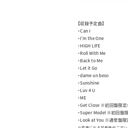
【収録予定曲】
・Can I
・I’m the One
・HIGH LIFE
・Roll With Me
・Back to Me
・Let it Go
・dame un beso
・Sunshine
・Luv 4 U
・ME
・Get Close ※初回
・Super Model ※初
・Look at You ※通
※変更になる可能性がござい