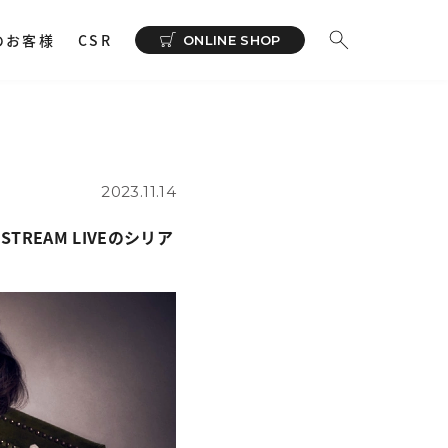
のお客様
CSR
ONLINE SHOP
ーディオ
その他
イヤホンサポートアプリ
NeSYNC
2023.11.14
・ 充電器
eSTREAM LIVEのシリア
カー
で購入
ィオトランスミッター
ィオストレージ