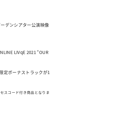
2」東京ガーデンシアター公演映像
 LIVqE 2021 “OUR
2枚組で限定ボーナストラックが1
』アクセスコード付き商品となりま