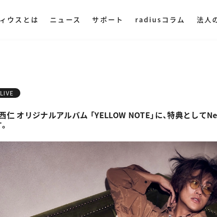
ィウスとは
ニュース
サポート
radiusコラム
法人
ディウスについて
DAC・アンプ
集音器
その他オ
ミングプレイヤー
ハイレゾプレイヤー
AM LIVE
NePLAYER
LINE SHOPで購入
Amazonで購入
LIVE
業理念
ヤレス
・ ポータブル
・ マイク
ase 赤西仁 オリジナルアルバム 「YELLOW NOTE」に、特典としてN
・ 据え置き
・ スピー
す。
社概要
入
Yahoo!ショッピング
・ オーデ
ストリー
・ オーデ
用情報