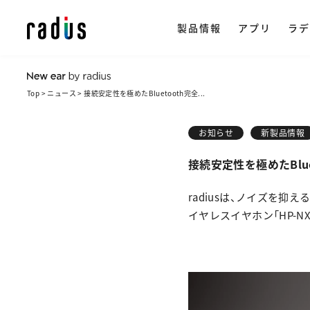
製品情報
アプリ
ラデ
Top
ニュース
接続安定性を極めたBluetooth完全...
製品情報トップ
イヤホン
ラ
ストリー
アプリ一覧
NeSTRE
radius ON
お知らせ
新製品情報
企
・ 完全ワイ
接続安定性を極めたBlu
・ ワイヤレス
会
楽天市場で購
radiusは、ノイズを抑
・ ながら聴き
イヤレスイヤホン「HP-NX
ヒ
・ ワイヤード
採
・ アクセサリ