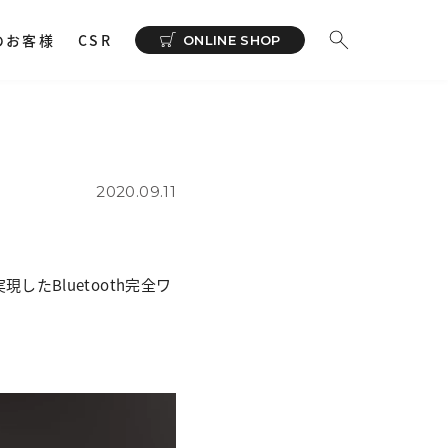
のお客様
CSR
ONLINE SHOP
ーディオ
その他
イヤホンサポートアプリ
NeSYNC
2020.09.11
・ 充電器
カー
で購入
したBluetooth完全ワ
ィオトランスミッター
ィオストレージ