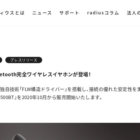
ィウスとは
ニュース
サポート
radiusコラム
法人
ディウスについて
DAC・アンプ
集音器
その他オ
ミングプレイヤー
ハイレゾプレイヤー
AM LIVE
NePLAYER
LINE SHOPで購入
Amazonで購入
プレスリリース
業理念
ヤレス
・ ポータブル
・ マイク
etooth完全ワイヤレスイヤホンが登場！
・ 据え置き
・ スピー
社概要
入
Yahoo!ショッピング
える独自技術「FLW構造ドライバー」を搭載し、接続の優れた安定性を実現
・ オーデ
500BT」を2020年10月から販売開始いたします。
ストリー
・ オーデ
用情報