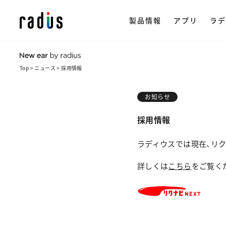
製品情報
アプリ
ラデ
Top
ニュース
採用情報
製品情報トップ
イヤホン
ラ
ストリー
アプリ一覧
NeSTRE
radius ON
お知らせ
企
・ 完全ワイ
採用情報
・ ワイヤレス
会
楽天市場で購
ラディウスでは現在、リ
・ ながら聴き
ヒ
詳しくは
こちら
をご覧く
・ ワイヤード
採
・ アクセサリ