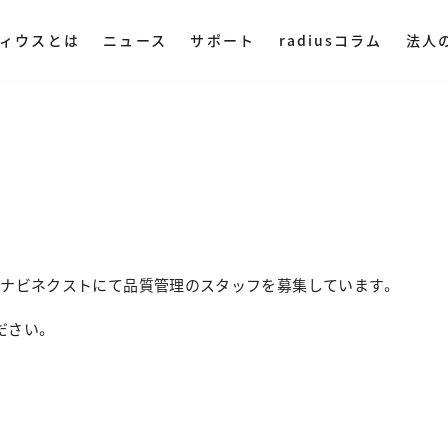
ィウスとは
ニュース
サポート
radiusコラム
法人
ディウスについて
DAC・アンプ
集音器
その他オ
ミングプレイヤー
ハイレゾプレイヤー
AM LIVE
NePLAYER
LINE SHOPで購入
Amazonで購入
業理念
ヤレス
・ ポータブル
・ マイク
・ 据え置き
・ スピー
社概要
入
Yahoo!ショッピング
クナビネクストにて品質管理のスタッフを募集しています。
・ オーデ
ストリー
ださい。
・ オーデ
用情報