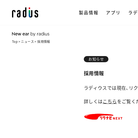
製品情報
アプリ
ラデ
Top
ニュース
採用情報
製品情報トップ
イヤホン
ラ
ストリー
アプリ一覧
NeSTRE
radius ON
お知らせ
企
・ 完全ワイ
採用情報
・ ワイヤレス
会
楽天市場で購
ラディウスでは現在、リ
・ ながら聴き
ヒ
詳しくは
こちら
をご覧く
・ ワイヤード
採
・ アクセサリ