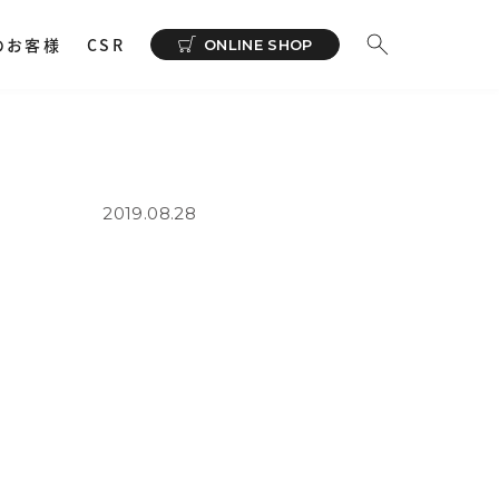
のお客様
CSR
ONLINE SHOP
ーディオ
その他
イヤホンサポートアプリ
NeSYNC
2019.08.28
・ 充電器
カー
で購入
ィオトランスミッター
ィオストレージ